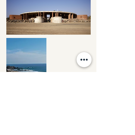
El proyecto se complementa con un diseño de
paisaje que pone en valor la exuberancia de la
vegetación del Pacífico, su abundancia y
dramatismo. La selección de especies
endémicas permite que el conjunto se funda
con el entorno y que cada rincón evoque la
fuerza de la naturaleza.
En el interior los espacios se diseñan con
atención al detalle, cuidando que lujo, confort y
naturaleza convivan en equilibrio. Materiales
honestos, texturas cálidas y mobiliario