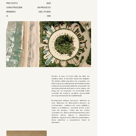
PROYECTO
2021
CONSTRUCCIÓN
EN PROCESO
RENDERS
OZU STUDIO
#
006
Frente al mar, la Casa Club de Alba se
concibe como el corazón social del conjunto.
Su planta radial organiza los espacios en
torno a un gran patio circular que funciona como
centro de gravedad y punto de encuentro. Un
corredor perimetral recorre este patio y, a lo
largo de su trayecto, va revelando cada
espacio de manera gradual, generando
una experiencia de descubrimiento.
El programa incluye terrazas abiertas al
mar, albercas en diferentes niveles, un
restaurante, salones de usos múltiples,
baños y vestidores, así como un bar y una
sala de juegos. Cada uno de estos
espacios se sitúa estratégicamente para
ofrecer vistas únicas y atmósferas
distintas: algunas más íntimas y contenidas,
otras abiertas y expansivas hacia el
horizonte.