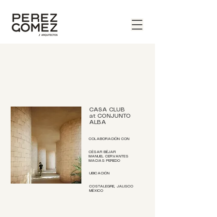
CASA CLUB
at CONJUNTO
ALBA
COLABORACIÓN CON
CÉSAR BÉJAR
MANUEL CERVANTES
MACIAS PEREDO
UBICACIÓN
COSTALEGRE, JALISCO
​MÉXICO