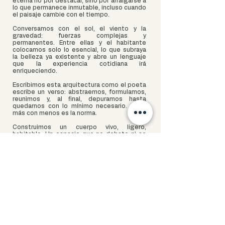
eterna no por destacar, sino por arraigarse a
lo que permanece inmutable, incluso cuando
el paisaje cambie con el tiempo.
Conversamos con el sol, el viento y la
gravedad: fuerzas complejas y
permanentes. Entre ellas y el habitante
colocamos solo lo esencial, lo que subraya
la belleza ya existente y abre un lenguaje
que la experiencia cotidiana irá
enriqueciendo.
Escribimos esta arquitectura como el poeta
escribe un verso: abstraemos, formulamos,
reunimos y, al final, depuramos hasta
quedarnos con lo mínimo necesario. Decir
más con menos es la norma.
Construimos un cuerpo vivo, ligero,
habitable. Un espacio que no debate ni se
enfrenta a la naturaleza, sino que convive
con ella. Que se deja llevar por el tránsito
silencioso de la Tierra, se baña de sol, se
esconde de él, abre puertas al viento y
desafía suavemente las reglas que impone
la física.
Una arquitectura como un verso preciso,
que no hace ruido y a veces, si lo logra, roba
el aliento.