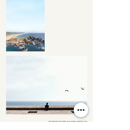
En el interior del cajón, un espacio vacío de gran
altura recibe la luz a través de lucernarios y
aperturas dispuestas en ritmo preciso. La
estructura de vigas y pilares de concreto