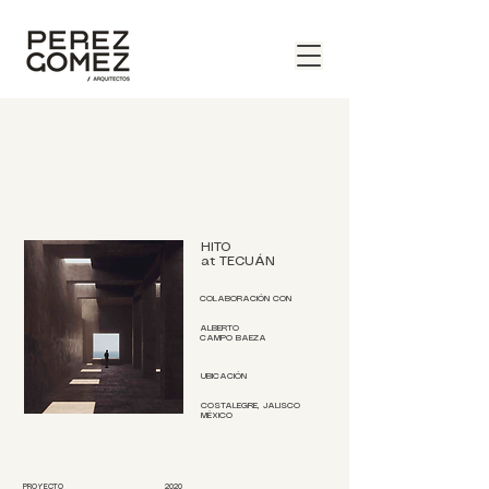
HITO
at TECUÁN
COLABORACIÓN CON
ALBERTO
CAMPO BAEZA
UBICACIÓN
COSTALEGRE, JALISCO
​MÉXICO
PROYECTO
2020