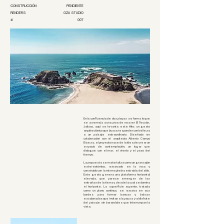
CONSTRUCCIÓN
PENDIENTE
RENDERS
OZU STUDIO
#
007
En la confluencia de dos playas se forma lo que
se asemeja a una proa de roca en El Tecuán,
Jalisco, aquí se levanta este Hito: un gesto
arquitectónico que busca responder con belleza
a un paisaje extraordinario. Diseñado en
colaboración con el arquitecto Alberto Campo
Baeza, el proyecto nace de la idea de crear un
espacio de contemplación, un lugar que
dialogue con el mar, el viento y el paso del
tiempo.
La propuesta se materializa como un gran cajón
estereotómico, excavado en la roca y
construido con la misma piedra extraída del sitio.
Este gesto genera una plataforma horizontal
elevada, que parece emerger de las
entrañas de la tierra y desde la cual se domina
el horizonte. La superficie superior, tratada
como un plano continuo, se excava en sus
bordes para formar bancas y balsas
escalonadas que invitan a la pausa y al disfrute
del paisaje sin barandales que interrumpan la
vista.